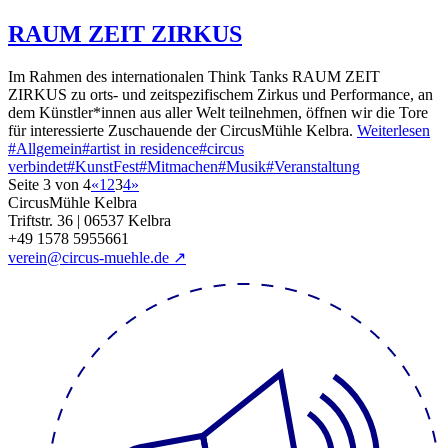
RAUM ZEIT ZIRKUS
Im Rahmen des internationalen Think Tanks RAUM ZEIT
ZIRKUS zu orts- und zeitspezifischem Zirkus und Performance, an
dem Künstler*innen aus aller Welt teilnehmen, öffnen wir die Tore
für interessierte Zuschauende der CircusMühle Kelbra.
Weiterlesen
#Allgemein
#artist in residence
#circus
verbindet
#KunstFest
#Mitmachen
#Musik
#Veranstaltung
Seite 3 von 4
«
1
2
3
4
»
CircusMühle Kelbra
Triftstr. 36 | 06537 Kelbra
+49 1578 5955661
verein@circus-muehle.de ↗