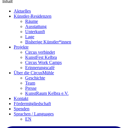
Inhalt
Aktuelles
Künstler-Residenzen
Räume
Ausstattung
Unterkunft
Lage
Bisherige Künstler*innen
Projekte
Circus verbindet
KunstFest Kelbra
Circus Work Camps
Erinnerungscafé
Über die CircusMühle
Geschichte
Team
Presse
KunstRaum Kelbra e.V.
Kontakt
Fördermitgliedschaft
Spenden
Sprachen / Languages
EN