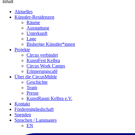
Inhalt
Aktuelles
Künstler-Residenzen
Räume
Ausstattung
Unterkunft
Lage
Bisherige Künstler*innen
Projekte
Circus verbindet
KunstFest Kelbra
Circus Work Camps
Erinnerungscafé
Über die CircusMühle
Geschichte
Team
Presse
KunstRaum Kelbra e.V.
Kontakt
Fördermitgliedschaft
Spenden
Sprachen / Languages
EN