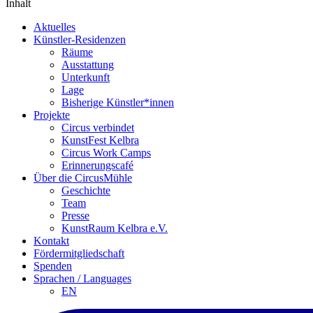
Inhalt
Aktuelles
Künstler-Residenzen
Räume
Ausstattung
Unterkunft
Lage
Bisherige Künstler*innen
Projekte
Circus verbindet
KunstFest Kelbra
Circus Work Camps
Erinnerungscafé
Über die CircusMühle
Geschichte
Team
Presse
KunstRaum Kelbra e.V.
Kontakt
Fördermitgliedschaft
Spenden
Sprachen / Languages
EN