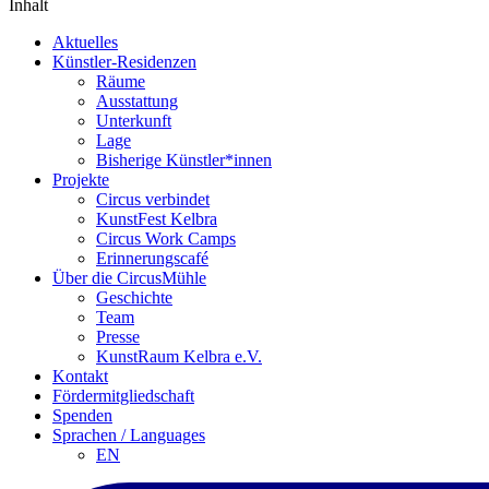
Inhalt
Aktuelles
Künstler-Residenzen
Räume
Ausstattung
Unterkunft
Lage
Bisherige Künstler*innen
Projekte
Circus verbindet
KunstFest Kelbra
Circus Work Camps
Erinnerungscafé
Über die CircusMühle
Geschichte
Team
Presse
KunstRaum Kelbra e.V.
Kontakt
Fördermitgliedschaft
Spenden
Sprachen / Languages
EN