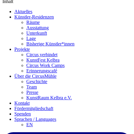
Inhalt
Aktuelles
Künstler-Residenzen
Räume
Ausstattung
Unterkunft
Lage
Bisherige Künstler*innen
Projekte
Circus verbindet
KunstFest Kelbra
Circus Work Camps
Erinnerungscafé
Über die CircusMühle
Geschichte
Team
Presse
KunstRaum Kelbra e.V.
Kontakt
Fördermitgliedschaft
Spenden
Sprachen / Languages
EN