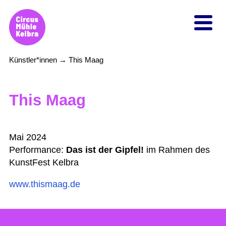
Künstler*innen
→
This Maag
Inhalt
Aktuelles
This Maag
Künstler-Residenzen
Räume
Mai 2024
Ausstattung
Performance:
Das ist der Gipfel!
im Rahmen des
Unterkunft
KunstFest Kelbra
Lage
www.thismaag.de
Bisherige Künstler*innen
Projekte
Circus verbindet