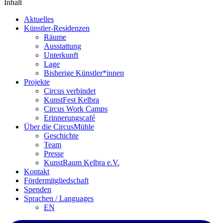
Inhalt
Aktuelles
Künstler-Residenzen
Räume
Ausstattung
Unterkunft
Lage
Bisherige Künstler*innen
Projekte
Circus verbindet
KunstFest Kelbra
Circus Work Camps
Erinnerungscafé
Über die CircusMühle
Geschichte
Team
Presse
KunstRaum Kelbra e.V.
Kontakt
Fördermitgliedschaft
Spenden
Sprachen / Languages
EN