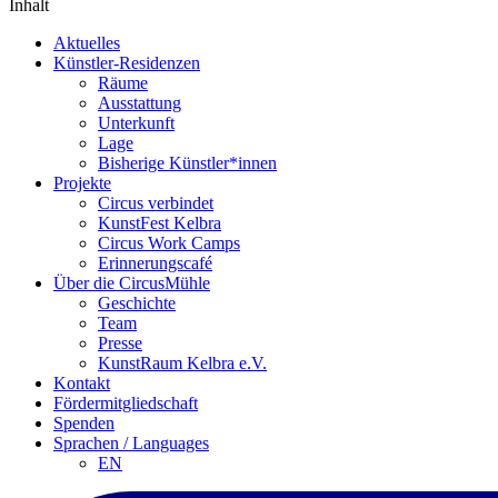
Inhalt
Aktuelles
Künstler-Residenzen
Räume
Ausstattung
Unterkunft
Lage
Bisherige Künstler*innen
Projekte
Circus verbindet
KunstFest Kelbra
Circus Work Camps
Erinnerungscafé
Über die CircusMühle
Geschichte
Team
Presse
KunstRaum Kelbra e.V.
Kontakt
Fördermitgliedschaft
Spenden
Sprachen / Languages
EN