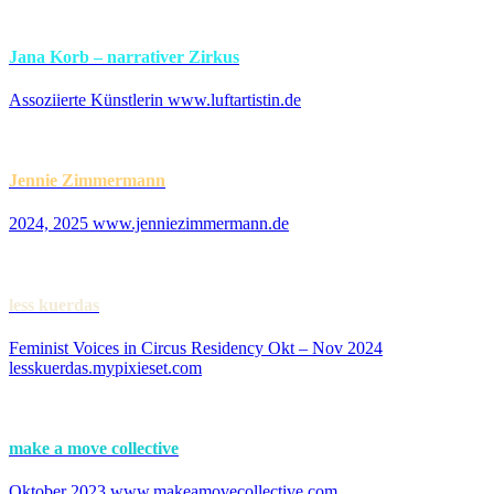
Jana Korb – narrativer Zirkus
Assoziierte Künstlerin www.luftartistin.de
Jennie Zimmermann
2024, 2025 www.jenniezimmermann.de
less kuerdas
Feminist Voices in Circus Residency Okt – Nov 2024
lesskuerdas.mypixieset.com
make a move collective
Oktober 2023 www.makeamovecollective.com