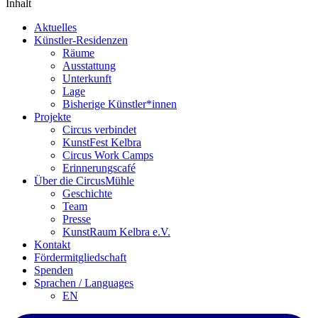
Inhalt
Aktuelles
Künstler-Residenzen
Räume
Ausstattung
Unterkunft
Lage
Bisherige Künstler*innen
Projekte
Circus verbindet
KunstFest Kelbra
Circus Work Camps
Erinnerungscafé
Über die CircusMühle
Geschichte
Team
Presse
KunstRaum Kelbra e.V.
Kontakt
Fördermitgliedschaft
Spenden
Sprachen / Languages
EN