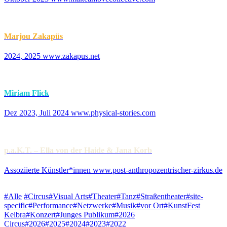
Marjou Zakapüs
2024, 2025 www.zakapus.net
Miriam Flick
Dez 2023, Juli 2024 www.physical-stories.com
p.a.K.T. – Ella von der Haide & Jana Korb
Assoziierte Künstler*innen www.post-anthropozentrischer-zirkus.de
#Alle
#Circus
#Visual Arts
#Theater
#Tanz
#Straßentheater
#site-
specific
#Performance
#Netzwerke
#Musik
#vor Ort
#KunstFest
Kelbra
#Konzert
#Junges Publikum
#2026
Circus
#2026
#2025
#2024
#2023
#2022