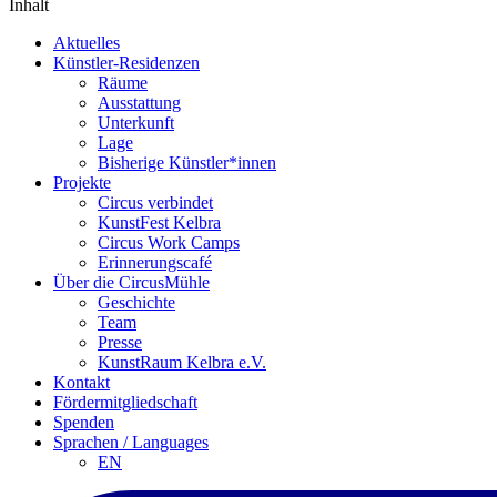
Inhalt
Aktuelles
Künstler-Residenzen
Räume
Ausstattung
Unterkunft
Lage
Bisherige Künstler*innen
Projekte
Circus verbindet
KunstFest Kelbra
Circus Work Camps
Erinnerungscafé
Über die CircusMühle
Geschichte
Team
Presse
KunstRaum Kelbra e.V.
Kontakt
Fördermitgliedschaft
Spenden
Sprachen / Languages
EN